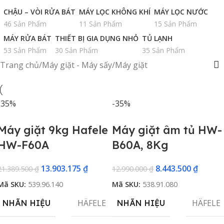
CHẬU – VÒI RỬA BÁT
MÁY LỌC KHÔNG KHÍ
MÁY LỌC NƯỚC
46 Sản Phẩm
11 Sản Phẩm
15 Sản Phẩm
MÁY RỬA BÁT
THIẾT BỊ GIA DỤNG NHỎ
TỦ LẠNH
53 Sản Phẩm
30 Sản Phẩm
35 Sản Phẩm
Trang chủ
Máy giặt - Máy sấy
Máy giặt
-35%
-35%
Máy giặt 9kg Hafele
Máy giặt âm tủ HW-
HW-F60A
B60A, 8Kg
13.903.175
₫
8.443.500
₫
21.389.500
₫
12.990.000
₫
Mã SKU:
539.96.140
Mã SKU:
538.91.080
HÄFELE
HÄFELE
NHÃN HIỆU
NHÃN HIỆU