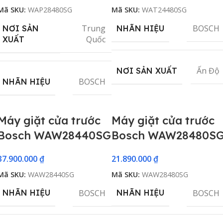
Mã SKU:
WAP28480SG
Mã SKU:
WAT24480SG
Trung
BOSCH
NƠI SẢN
NHÃN HIỆU
Quốc
XUẤT
Ấn Độ
NƠI SẢN XUẤT
BOSCH
NHÃN HIỆU
Máy giặt cửa trước
Máy giặt cửa trước
Bosch WAW28440SG
Bosch WAW28480S
37.900.000
₫
21.890.000
₫
Mã SKU:
WAW28440SG
Mã SKU:
WAW28480SG
BOSCH
BOSCH
NHÃN HIỆU
NHÃN HIỆU