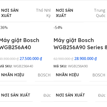
Thổ Nhĩ
Trung
NƠI SẢN
NƠI SẢN
Kỳ
Quốc
XUẤT
XUẤT
-36%
-54%
Máy giặt Bosch
Máy giặt Bosch
WGB256A40
WGB256A90 Series 
27.500.000
₫
28.900.000
₫
43.300.000
₫
62.900.000
₫
Mã SKU:
WGB256A40
Mã SKU:
WGB256A90
BOSCH
BOSCH
NHÃN HIỆU
NHÃN HIỆU
Đức
Đức
NƠI SẢN XUẤT
NƠI SẢN XUẤT