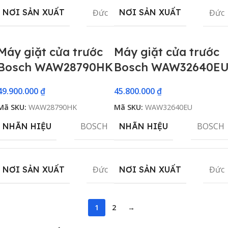
Đức
Đức
NƠI SẢN XUẤT
NƠI SẢN XUẤT
Máy giặt cửa trước
Máy giặt cửa trước
Bosch WAW28790HK
Bosch WAW32640E
49.900.000
₫
45.800.000
₫
Mã SKU:
WAW28790HK
Mã SKU:
WAW32640EU
BOSCH
BOSCH
NHÃN HIỆU
NHÃN HIỆU
Đức
Đức
NƠI SẢN XUẤT
NƠI SẢN XUẤT
1
2
→