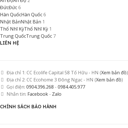
Ấn Độ
Ấn Độ
2
Đức
Đức
6
Hàn Quốc
Hàn Quốc
6
Nhật Bản
Nhật Bản
1
Thổ Nhĩ Kỳ
Thổ Nhĩ Kỳ
1
Trung Quốc
Trung Quốc
7
LIÊN HỆ
Địa chỉ 1: CC Ecolife Capital 58 Tố Hữu - HN (
Xem bản đồ
)
Địa chỉ 2: CC Ecohome 3 Đông Ngạc - HN (
Xem bản đồ
)
Gọi điện:
0904.396.268
-
0984.405.977
Nhắn tin:
Facebook
-
Zalo
CHÍNH SÁCH BẢO HÀNH