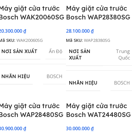
Máy giặt cửa trước
Máy giặt cửa trước
Bosch WAK20060SG
Bosch WAP28380SG
20.300.000
₫
28.100.000
₫
Mã SKU:
WAK20060SG
Mã SKU:
WAP28380SG
Ấn Độ
Trung
NƠI SẢN XUẤT
NƠI SẢN
Quốc
XUẤT
BOSCH
NHÃN HIỆU
BOSCH
NHÃN HIỆU
Máy giặt cửa trước
Máy giặt cửa trước
Bosch WAP28480SG
Bosch WAT24480SG
30.900.000
₫
30.000.000
₫