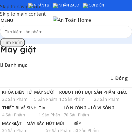
NHẮN FB
|
NHẮN ZALO
|
GỌI ĐIỆN
Skip to navigation
Skip to main content
MENU
Tìm kiếm
Máy giặt
Danh mục
Đóng
KHÓA ĐIỆN TỬ
MÁY SƯỞI
ROBOT HÚT BỤI
SẢN PHẨM KHÁC
22 Sản Phẩm
5 Sản Phẩm
12 Sản Phẩm
23 Sản Phẩm
THIẾT BỊ VỆ SINH
TIVI
LÒ NƯỚNG – LÒ VI SÓNG
4 Sản Phẩm
1 Sản Phẩm
70 Sản Phẩm
MÁY GIẶT – MÁY SẤY
HÚT MÙI
BẾP
36 Sản Phẩm
59 Sản Phẩm
50 Sản Phẩm