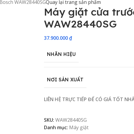
c Bosch WAW28440SG
Quay lại trang sản phẩm
Máy giặt cửa trướ
WAW28440SG
37.900.000
₫
NHÃN HIỆU
NƠI SẢN XUẤT
LIÊN HỆ TRỰC TIẾP ĐỂ CÓ GIÁ TỐT NH
SKU:
WAW28440SG
Danh mục:
Máy giặt