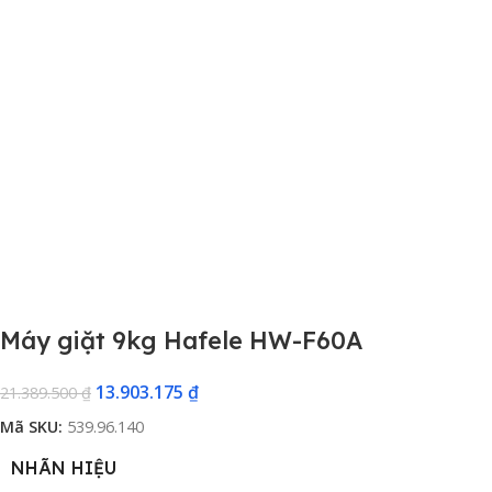
Máy giặt 9kg Hafele HW-F60A
13.903.175
₫
21.389.500
₫
Mã SKU:
539.96.140
NHÃN HIỆU