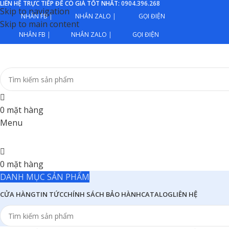
LIÊN HỆ TRỰC TIẾP ĐỂ CÓ GIÁ TỐT NHẤT:
0904.396.268
Skip to navigation
NHẮN FB
|
NHẮN ZALO
|
GỌI ĐIỆN
Skip to main content
NHẮN FB
|
NHẮN ZALO
|
GỌI ĐIỆN
0
mặt hàng
Menu
0
mặt hàng
DANH MỤC SẢN PHẨM
CỬA HÀNG
TIN TỨC
CHÍNH SÁCH BẢO HÀNH
CATALOG
LIÊN HỆ